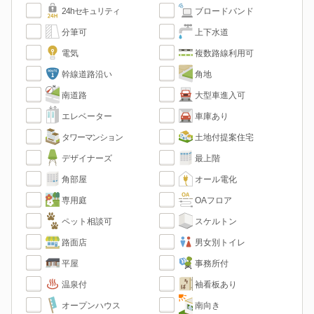
24hセキュリティ
ブロードバンド
分筆可
上下水道
電気
複数路線利用可
幹線道路沿い
角地
南道路
大型車進入可
エレベーター
車庫あり
タワーマンション
土地付提案住宅
デザイナーズ
最上階
角部屋
オール電化
専用庭
OAフロア
ペット相談可
スケルトン
路面店
男女別トイレ
平屋
事務所付
温泉付
袖看板あり
オープンハウス
南向き