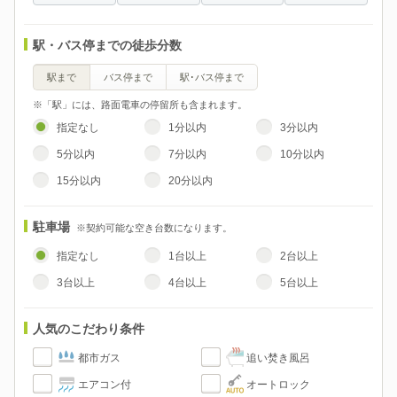
駅・バス停までの徒歩分数
駅まで
バス停まで
駅･バス停まで
※「駅」には、路面電車の停留所も含まれます。
指定なし
1分以内
3分以内
5分以内
7分以内
10分以内
15分以内
20分以内
駐車場
※契約可能な空き台数になります。
指定なし
1台以上
2台以上
3台以上
4台以上
5台以上
人気のこだわり条件
都市ガス
追い焚き風呂
エアコン付
オートロック