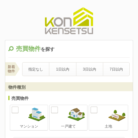
売買物件
を探す
新着
指定なし
1日以内
3日以内
7日以内
物件
物件種別
売買物件
マンション
一戸建て
土地