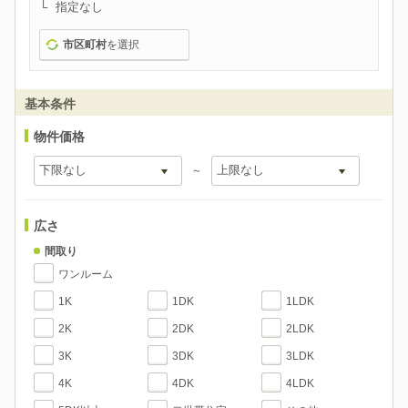
指定なし
市区町村
を選択
基本条件
物件価格
～
広さ
間取り
ワンルーム
1K
1DK
1LDK
2K
2DK
2LDK
3K
3DK
3LDK
4K
4DK
4LDK