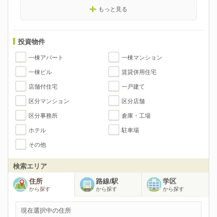
もっと見る
投資物件
一棟アパート
一棟マンション
一棟ビル
賃貸併用住宅
店舗付住宅
一戸建て
区分マンション
区分店舗
区分事務所
倉庫・工場
ホテル
駐車場
その他
検索エリア
住所
路線/駅
学区
から探す
から探す
から探す
現在選択中の住所