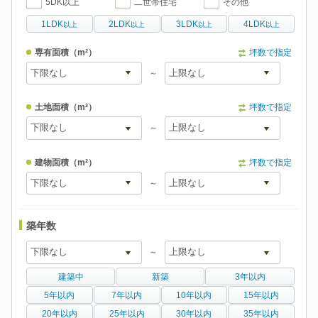
5DK以上
二世帯住宅
その他
1LDK
2LDK
3LDK
4LDK
以上
以上
以上
以上
専有面積
（m²）
坪数で指定
～
土地面積
（m²）
坪数で指定
～
建物面積
（m²）
坪数で指定
～
築年数
～
建築中
新築
3年以内
5年以内
7年以内
10年以内
15年以内
20年以内
25年以内
30年以内
35年以内